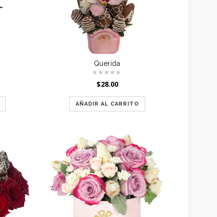
Querida
$
28.00
AÑADIR AL CARRITO