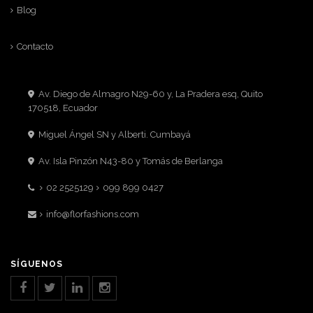
Blog
Contacto
Av. Diego de Almagro N29-60 y, La Pradera esq, Quito
170518, Ecuador
Miguel Ángel SN y Alberti. Cumbayá
Av. Isla Pinzón N43-80 y Tomás de Berlanga
02 2525129
099 899 0427
info@florfashions.com
SÍGUENOS