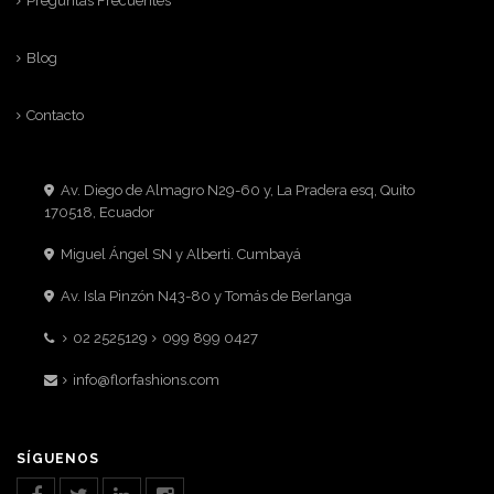
Preguntas Frecuentes
Blog
Contacto
Av. Diego de Almagro N29-60 y, La Pradera esq, Quito
170518, Ecuador
Miguel Ángel SN y Alberti. Cumbayá
Av. Isla Pinzón N43-80 y Tomás de Berlanga
02 2525129
099 899 0427
info@florfashions.com
SÍGUENOS